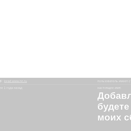
_d
:
lorad.www.nn.ru
пользователь имеет с
е 1 года назад
настоящее имя:
Добавл
будете
моих с