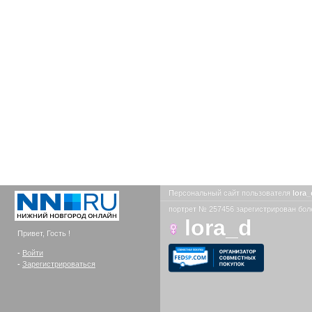
Персональный сайт пользователя
lora
портрет № 257456 зарегистрирован боле
lora_d
Привет, Гость !
-
Войти
-
Зарегистрироваться