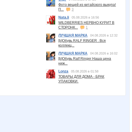
Фото вещей из китайского выкупа!
П...
3
Nata.li
05.08.2026 в 16:56
WILDBERRIES НЕРВНО КУРИТ В
СТОРОНК...
1
ЛУЧШАЯ МАРКА
04.08.2026 в 12:32
[b]Обувь RALF RINGER . Вся
коллекц...
ЛУЧШАЯ МАРКА
04.08.2026 в 16:02
[b]Обувь Ralf Ringer Наша цена
ниж...
Lonza
05.08.2026 в 01:58
ТОВАРЫ ДЛЯ ДОМА - БРАК
УПАКОВКИ.