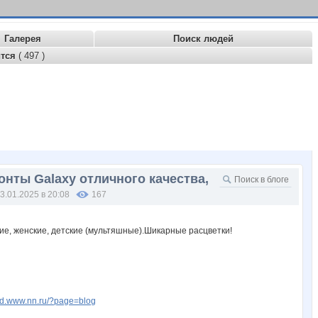
Галерея
Поиск людей
ится
( 497 )
зонты Galaxy отличного качества,
3.01.2025 в 20:08
167
rad.www.nn.ru/?page=blog