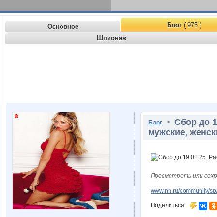
Блог
( 975 )
Основное
Шпионаж
Сбор до 1
>
Блог
мужские, женск
Просмотреть или сохр
www.nn.ru/community/sp/m
Поделиться: