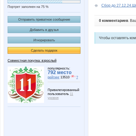
Сбор до 27.12.24.Ш
Портрет заполнен на 75 %
Отправить приватное сообщение
0 комментариев
. Ва
Добавить в друзья
Чтобы оставлять ко
Игнорировать
Сделать подарок
Совместная покупка: взрослый
популярность:
792 место
-30 ↓
рейтинг
13510
?
Привилегированный
пользователь
11
уровня