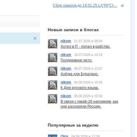
Сбор заказов до 19.01.25.LA*RI*CI-...
Новые записи в блогах
nikom
21.07.2026 в 09:00
Хотел в IT - попал в рабство.
nikom
18.07.2026 в 19:19
Полдневное лето.
nikom
08.07.2026 в 13:07
Азбука для Буратино.
nikom
05.06.2026 в 15:55
К Дню русского языка.
nikom
05.06.2026 в 10:32
В связи с пмэф-26 напомним, как
они раззоряли Россию.
Популярные за неделю
Olgs
04.08.2026 в 17:28