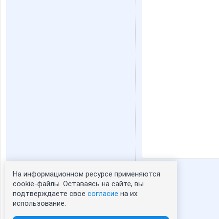
На информационном ресурсе применяются
Статистика портрета:
cookie-файлы. Оставаясь на сайте, вы
подтверждаете свое
согласие
на их
сейчас просматривают портрет - 0
использование.
зарегистрированные пользователи
посетившие портрет за 7 дней - 12