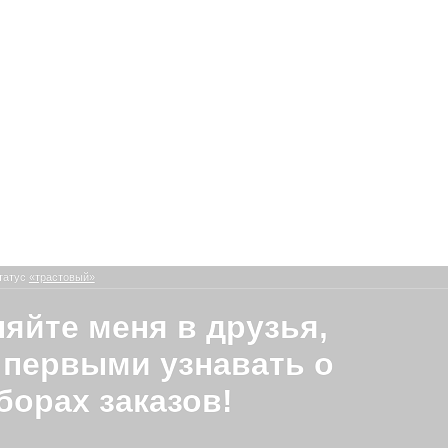
татус
«трастовый»
яйте меня в друзья,
 первыми узнавать о
борах заказов!